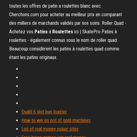
toutes les offres de patin a roulettes blanc avec
Cherchons.com pour acheter au meilleur prix en comparant
des milliers de marchands validés par nos soins. Roller Quad -
Achetez vos
Patins
à
Roulettes
ici | SkatePro Patins à
roulettes - également connus sous le nom de roller quad.
Beaucoup considèrent les patins à roulettes quad comme
étant les patins originaux.
Dualit 6 slot bun toaster
How to win on pot of gold machines
List of real money poker sites